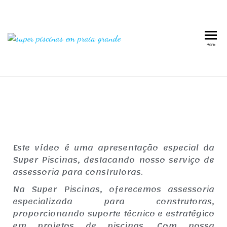
Super
Piscinas
menu
em
Piscinas
Praia
em
Grande
Praia
Grande
Este vídeo é uma apresentação especial da
Super Piscinas, destacando nosso serviço de
assessoria para construtoras.
Na Super Piscinas, oferecemos assessoria
especializada para construtoras,
proporcionando suporte técnico e estratégico
em projetos de piscinas. Com nossa