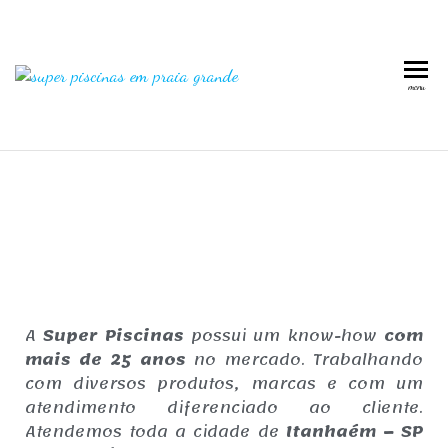
Super
Piscinas
menu
em
Piscinas
Praia
em
Grande
Praia
Grande
A
Super Piscinas
possui um know-how
com
mais de 25 anos
no mercado. Trabalhando
com diversos produtos, marcas e com um
atendimento diferenciado ao cliente.
Atendemos toda a cidade de
Itanhaém – SP