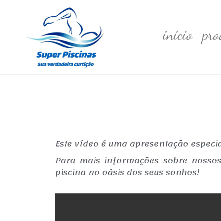
início
pro
Super
Piscinas
em
Piscinas
Praia
em
Grande
Praia
Grande
Este vídeo é uma apresentação especia
Para mais informações sobre nossos 
piscina no oásis dos seus sonhos!