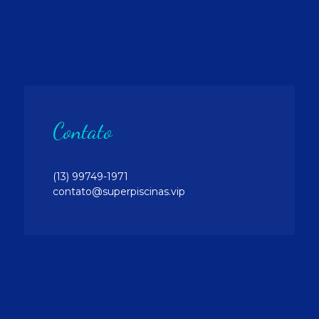
Contato
(13) 99749-1971
contato@superpiscinas.vip