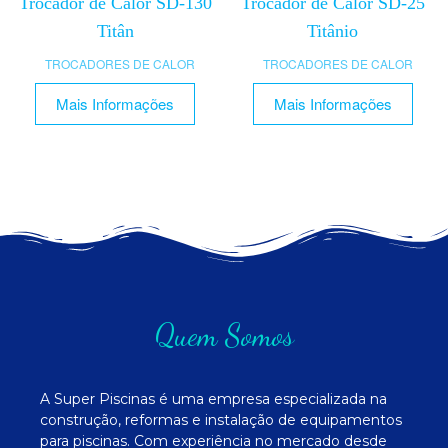
Trocador de Calor SD-130
Trocador de Calor SD-25
Titân
Titânio
TROCADORES DE CALOR
TROCADORES DE CALOR
Mais Informações
Mais Informações
Quem Somos
A Super Piscinas é uma empresa especializada na
construção, reformas e instalação de equipamentos
para piscinas. Com experiência no mercado desde