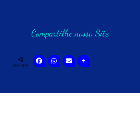
Compartilhe nosso Site
SHARES
Copyright © 2020
SUPER PISCINAS – EDVALDO BARBOSA
Criação de Sites – Lexpo Brasil – Todos os Direitos Reservados..
Criação de Sites
Lexpo Brasil