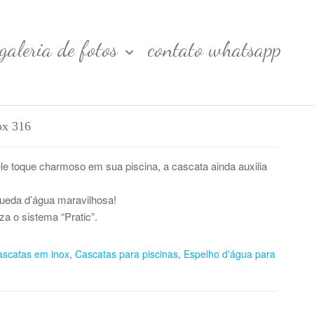
galeria de fotos
contato whatsapp
ox 316
e toque charmoso em sua piscina, a cascata ainda auxilia
eda d’água maravilhosa!
iza o sistema “Pratic”.
scatas em inox
,
Cascatas para piscinas
,
Espelho d'água para