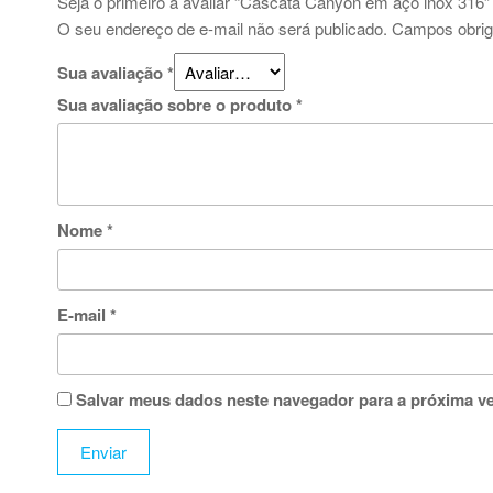
Seja o primeiro a avaliar “Cascata Canyon em aço inox 316”
O seu endereço de e-mail não será publicado.
Campos obrig
Sua avaliação
*
Sua avaliação sobre o produto
*
Nome
*
E-mail
*
Salvar meus dados neste navegador para a próxima v