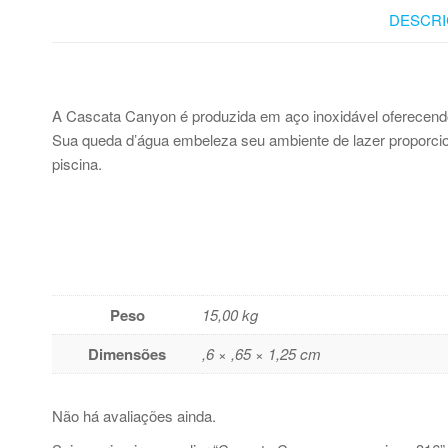
DESCRI
A Cascata Canyon é produzida em aço inoxidável oferecendo 
Sua queda d’água embeleza seu ambiente de lazer proporcio
piscina.
Peso
15,00 kg
Dimensões
,6 × ,65 × 1,25 cm
Não há avaliações ainda.