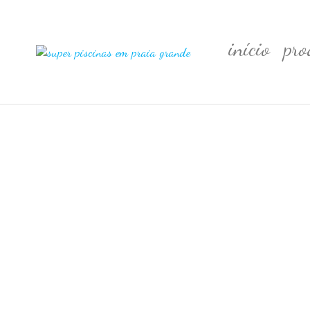
início
pro
Super
Piscinas
em
Piscinas
Praia
em
Grande
Praia
Grande