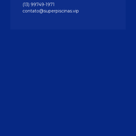
(13) 99749-1971
contato@superpiscinas.vip