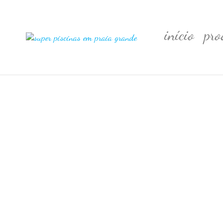
início
pro
Super
Piscinas
em
Piscinas
Praia
em
Grande
Praia
Grande