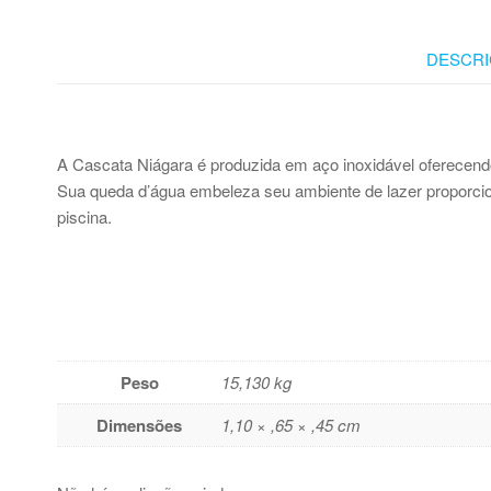
DESCRI
A Cascata Niágara é produzida em aço inoxidável oferecendo 
Sua queda d’água embeleza seu ambiente de lazer proporcio
piscina.
Peso
15,130 kg
Dimensões
1,10 × ,65 × ,45 cm