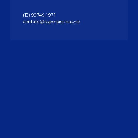
(13) 99749-1971
contato@superpiscinas.vip