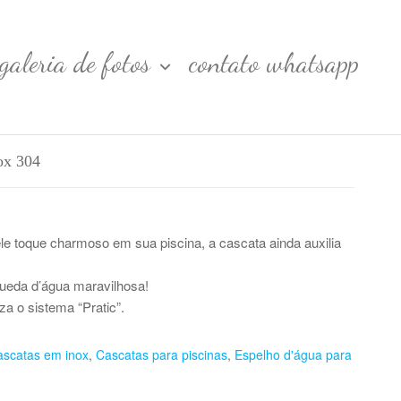
galeria de fotos
contato whatsapp
ox 304
e toque charmoso em sua piscina, a cascata ainda auxilia
eda d’água maravilhosa!
iza o sistema “Pratic”.
scatas em inox
,
Cascatas para piscinas
,
Espelho d'água para