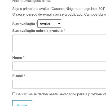
Não há avaliações ainda.
Seja o primeiro a avaliar “Cascata Niágara em aço inox 304”
O seu endereço de e-mail não será publicado.
Campos obrig
Sua avaliação
*
Sua avaliação sobre o produto
*
Nome
*
E-mail
*
Salvar meus dados neste navegador para a próxima v